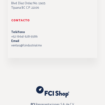
Blvd. Díaz Ordaz No. 12415
Tijuana BC C.P. 22106
CONTACTO
Teléfono
+52 (664) 628-5586
Email
ventas@fcindustrial.mx
FCI
Representaciones S.A. de C.V.