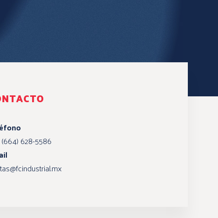
ONTACTO
léfono
 (664) 628-5586
il
tas@fcindustrial.mx