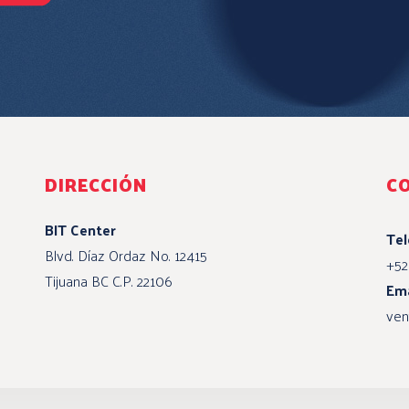
DIRECCIÓN
C
BIT Center
Te
Blvd. Díaz Ordaz No. 12415
+52
Tijuana BC C.P. 22106
Ema
ven