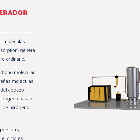
NERADOR
r moléculas,
sorption) genera
e ordinario.
arbono molecular
queñas moléculas
l del cedazo
nitrógeno pasan
r de nitrógeno
 presión y
 el ciclo es