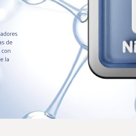
radores
as de
a con
e la