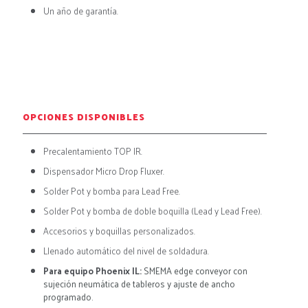
Un año de garantía.
OPCIONES DISPONIBLES
Precalentamiento TOP IR.
Dispensador Micro Drop Fluxer.
Solder Pot y bomba para Lead Free.
Solder Pot y bomba de doble boquilla (Lead y Lead Free).
Accesorios y boquillas personalizados.
Llenado automático del nivel d
e soldadur
a.
Para equipo Phoenix IL:
SMEMA edge conveyor con
sujeción neumática de tableros y ajuste de ancho
programado.